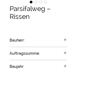
Parsifalweg –
Rissen
Bauherr:
Thor Grundvermögen
Auftragssumme:
300.000 Euro
Baujahr:
2009
Rüssmann GmbH