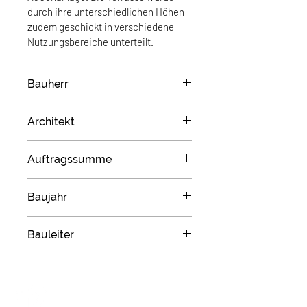
durch ihre unterschiedlichen Höhen 
zudem geschickt in verschiedene 
Nutzungsbereiche unterteilt.
Bauherr
Eheleute Ziesch
Architekt
ohne
Auftragssumme
keine Angabe
Baujahr
2020
Bauleiter
Hendrik Schmidt